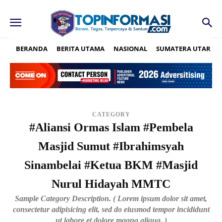
BERANDA
BERITA UTAMA
NASIONAL
SUMATERA UTARA
CATEGORY
#Aliansi Ormas Islam #Pembela
Masjid Sumut #Ibrahimsyah
Sinambelai #Ketua BKM #Masjid
Nurul Hidayah MMTC
Sample Category Description. ( Lorem ipsum dolor sit amet,
consectetur adipisicing elit, sed do eiusmod tempor incididunt
ut labore et dolore magna aliqua. )