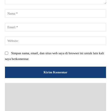
Komentar:
Na
Ema
Web
Simpan nama, email, dan situs web saya di browser ini untuk lain kali
saya berkomentar.