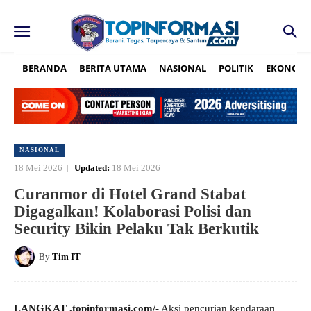
BERANDA
BERITA UTAMA
NASIONAL
POLITIK
EKONOMI
NASIONAL
18 Mei 2026
Updated:
18 Mei 2026
Curanmor di Hotel Grand Stabat
Digagalkan! Kolaborasi Polisi dan
Security Bikin Pelaku Tak Berkutik
By
Tim IT
LANGKAT ,topinformasi.com/-
Aksi pencurian kendaraan