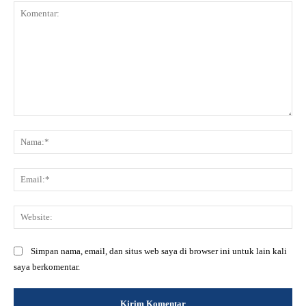
Komentar:
Na
Ema
Web
Simpan nama, email, dan situs web saya di browser ini untuk lain kali
saya berkomentar.