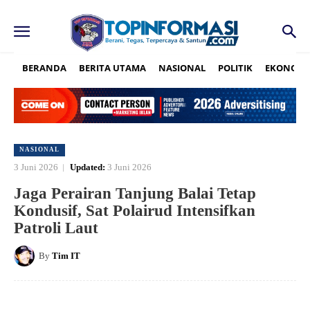
BERANDA
BERITA UTAMA
NASIONAL
POLITIK
EKONOMI
NASIONAL
3 Juni 2026
Updated:
3 Juni 2026
Jaga Perairan Tanjung Balai Tetap
Kondusif, Sat Polairud Intensifkan
Patroli Laut
By
Tim IT