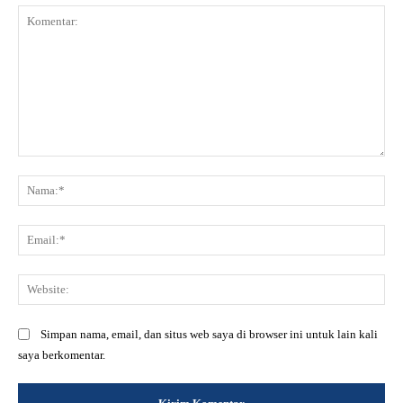
Komentar:
Na
Ema
Web
Simpan nama, email, dan situs web saya di browser ini untuk lain kali
saya berkomentar.