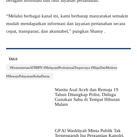
beragam informasi dan fitur layanan pertanahan.
“Melalui berbagai kanal ini, kami berharap masyarakat semakin
mudah mendapatkan informasi dan layanan pertanahan secara
cepat, transparan, dan akuntabel,” pungkas Shamy .
TAGS
#KementerianATRBPN #MelayaniProfesionalTerpercaya #MajuDanModern
#MenujuPelayananKelasDunia
Wanita Asal Aceh dan Remaja 19
Tahun Ditangkap Polisi, Diduga
Gunakan Sabu di Tempat Hiburan
Malam
GP Al Washliyah Minta Publik Tak
Terpengaruh Isu Pergantian Kapolri,