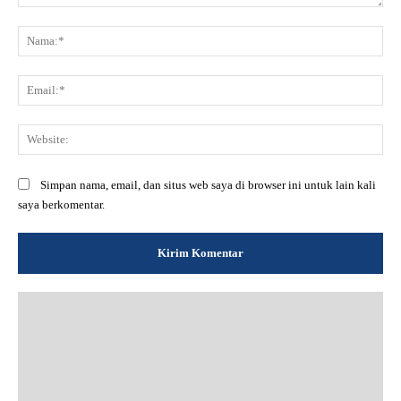
Komentar:
Na
Ema
Web
Simpan nama, email, dan situs web saya di browser ini untuk lain kali
saya berkomentar.