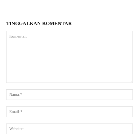
TINGGALKAN KOMENTAR
Komentar:
Na
Ema
Web