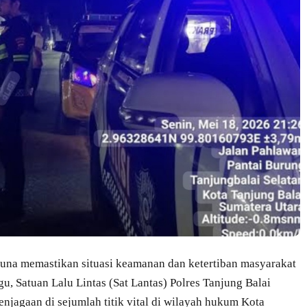
una memastikan situasi keamanan dan ketertiban masyarakat
, Satuan Lalu Lintas (Sat Lantas) Polres Tanjung Balai
enjagaan di sejumlah titik vital di wilayah hukum Kota