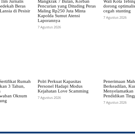
Tim Jurnalis
Mangkrak 7 Bulan, Korban
Wali Kota Tebin
edekah Beras
Pencurian yang Dituding Peras
dorong optimalis
ansia di Pesisir
Maling Rp250 Juta Minta
cegah stunting
Kapolda Sumut Atensi
7 Agustus 2026
Laporannya
7 Agustus 2026
Sertifikat Rumah
Polri Perkuat Kapasitas
Penerimaan Mah
kan 3 Tahun,
Personel Hadapi Modus
Berkeadilan, Ku
a
Kejahatan Love Scamming
Menyelamatkan 
awaban Oknum
Pendidikan Ting
7 Agustus 2026
bung
7 Agustus 2026