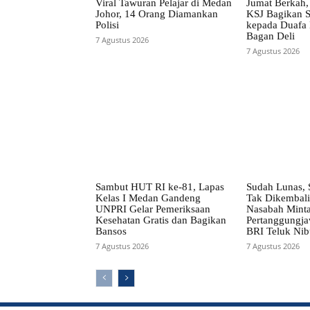
Viral Tawuran Pelajar di Medan
Jumat Berkah, 
Johor, 14 Orang Diamankan
KSJ Bagikan S
Polisi
kepada Duafa L
Bagan Deli
7 Agustus 2026
7 Agustus 2026
Sambut HUT RI ke-81, Lapas
Sudah Lunas, 
Kelas I Medan Gandeng
Tak Dikembali
UNPRI Gelar Pemeriksaan
Nasabah Mint
Kesehatan Gratis dan Bagikan
Pertanggungj
Bansos
BRI Teluk Ni
7 Agustus 2026
7 Agustus 2026