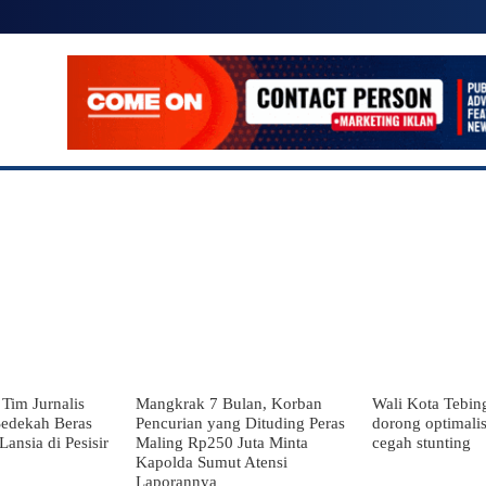
SIONAL
POLITIK
EKONOMI
LAINNYA
MO
Tim Jurnalis
Mangkrak 7 Bulan, Korban
Wali Kota Tebin
edekah Beras
Pencurian yang Dituding Peras
dorong optimalis
ansia di Pesisir
Maling Rp250 Juta Minta
cegah stunting
Kapolda Sumut Atensi
Laporannya