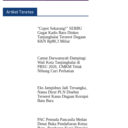
Artikel Teratas
All
Fitur
Populer
Lainnya
“Copot Sekarang!” SERBU
Gugat Kadis Baru Dinkes
Tanjungbalai Terseret Dugaan
KKN Rp88,3 Miliar
Camat Darwansyah Dampingi
Wali Kota Tanjungbalai di
PRSU 2026, UMKM Teluk
Nibung Curi Perhatian
Eks Jampidsus Jadi Tersangka,
Nama Dirut PLN Disebut
Terseret Kasus Dugaan Korupsi
Batu Bara
PAC Pemuda Pancasila Medan
Denai Buka Pendaftaran Ketua