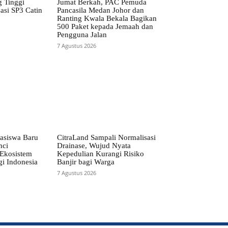
g Tinggi
Jumat Berkah, PAC Pemuda
asi SP3 Catin
Pancasila Medan Johor dan
Ranting Kwala Bekala Bagikan
500 Paket kepada Jemaah dan
Pengguna Jalan
7 Agustus 2026
asiswa Baru
CitraLand Sampali Normalisasi
nci
Drainase, Wujud Nyata
Ekosistem
Kepedulian Kurangi Risiko
gi Indonesia
Banjir bagi Warga
7 Agustus 2026