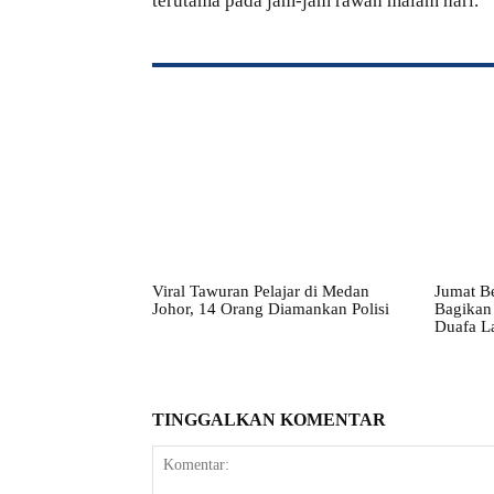
terutama pada jam-jam rawan malam hari.
Viral Tawuran Pelajar di Medan
Jumat Be
Johor, 14 Orang Diamankan Polisi
Bagikan
Duafa La
TINGGALKAN KOMENTAR