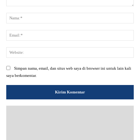
Komentar:
Na
Ema
Web
Simpan nama, email, dan situs web saya di browser ini untuk lain kali
saya berkomentar.