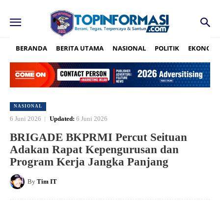
BERANDA
BERITA UTAMA
NASIONAL
POLITIK
EKONOMI
NASIONAL
6 Juni 2026
Updated:
6 Juni 2026
BRIGADE BKPRMI Percut Seituan
Adakan Rapat Kepengurusan dan
Program Kerja Jangka Panjang
By
Tim IT