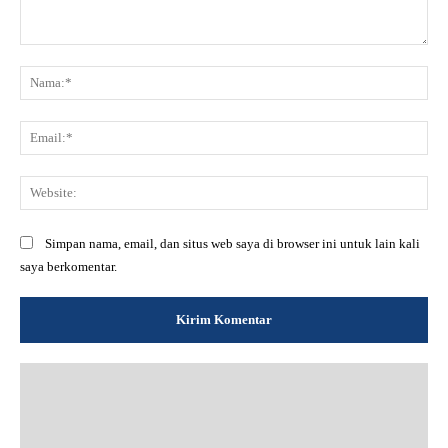
Komentar:
Na
Ema
Web
Simpan nama, email, dan situs web saya di browser ini untuk lain kali
saya berkomentar.