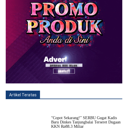
Artikel Teratas
All
Fitur
Populer
Lainnya
“Copot Sekarang!” SERBU Gugat Kadis
Baru Dinkes Tanjungbalai Terseret Dugaan
KKN Rp88,3 Miliar