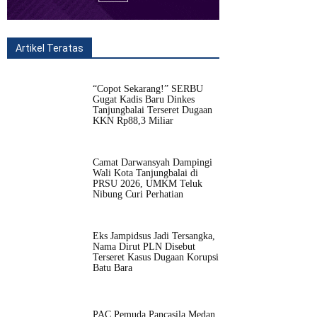
Artikel Teratas
All
Fitur
Populer
Lainnya
“Copot Sekarang!” SERBU
Gugat Kadis Baru Dinkes
Tanjungbalai Terseret Dugaan
KKN Rp88,3 Miliar
Camat Darwansyah Dampingi
Wali Kota Tanjungbalai di
PRSU 2026, UMKM Teluk
Nibung Curi Perhatian
Eks Jampidsus Jadi Tersangka,
Nama Dirut PLN Disebut
Terseret Kasus Dugaan Korupsi
Batu Bara
PAC Pemuda Pancasila Medan