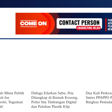
IONAL
SUMATERA UTARA
POLITIK
HUKUM
ah Minta Publik
Diduga Edarkan Sabu, Pria
Dua Kali Perkosa
uh Isu
Ditangkap di Rumah Kosong,
Satres PPAPPO P
olri, Tegaskan
Polisi Sita Timbangan Digital
Ringkus Pemud
id
dan Puluhan Plastik Klip