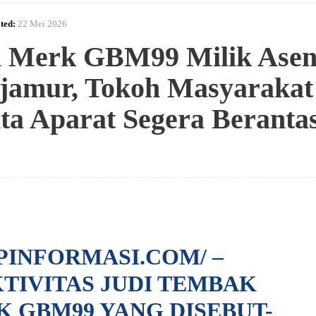
ted:
22 Mei 2026
n Merk GBM99 Milik Ase
njamur, Tokoh Masyarakat
a Aparat Segera Beranta
PINFORMASI.COM/
–
TIVITAS JUDI TEMBAK
 GBM99 YANG DISEBUT-