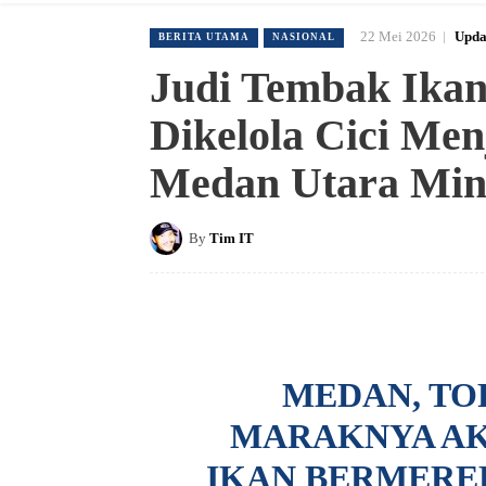
22 Mei 2026
Upda
BERITA UTAMA
NASIONAL
Judi Tembak Ika
Dikelola Cici Me
Medan Utara Mint
By
Tim IT
MEDAN, TO
MARAKNYA AK
IKAN BERMEREK