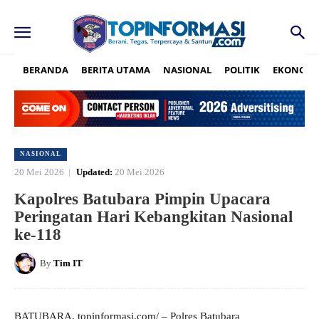
BERANDA
BERITA UTAMA
NASIONAL
POLITIK
EKONOMI
NASIONAL
20 Mei 2026
Updated:
20 Mei 2026
Kapolres Batubara Pimpin Upacara
Peringatan Hari Kebangkitan Nasional
ke-118
By
Tim IT
BATUBARA, topinformasi.com/ – Polres Batubara