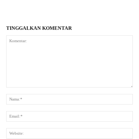
TINGGALKAN KOMENTAR
Komentar:
Na
Ema
Web