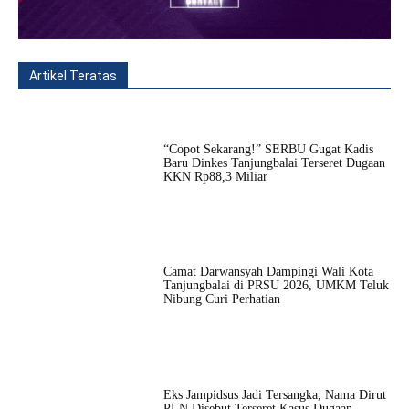
Artikel Teratas
All
Fitur
Populer
Lainnya
“Copot Sekarang!” SERBU Gugat Kadis
Baru Dinkes Tanjungbalai Terseret Dugaan
KKN Rp88,3 Miliar
Camat Darwansyah Dampingi Wali Kota
Tanjungbalai di PRSU 2026, UMKM Teluk
Nibung Curi Perhatian
Eks Jampidsus Jadi Tersangka, Nama Dirut
PLN Disebut Terseret Kasus Dugaan