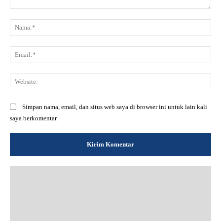
Komentar:
Na
Ema
Web
Simpan nama, email, dan situs web saya di browser ini untuk lain kali
saya berkomentar.