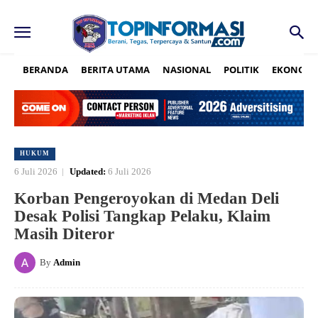
BERANDA
BERITA UTAMA
NASIONAL
POLITIK
EKONOMI
HUKUM
6 Juli 2026
Updated:
6 Juli 2026
Korban Pengeroyokan di Medan Deli
Desak Polisi Tangkap Pelaku, Klaim
Masih Diteror
By
Admin