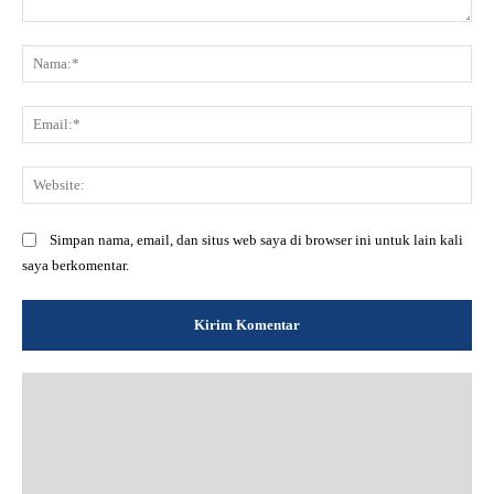
Komentar:
Na
Ema
Web
Simpan nama, email, dan situs web saya di browser ini untuk lain kali
saya berkomentar.