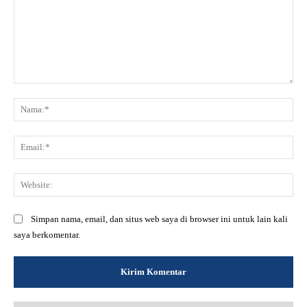
Komentar:
Na
Ema
Web
Simpan nama, email, dan situs web saya di browser ini untuk lain kali
saya berkomentar.