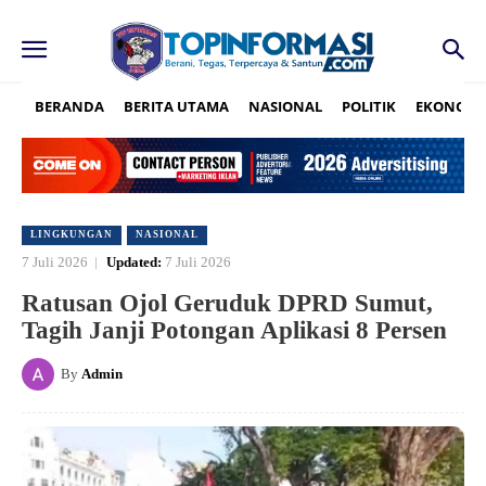
BERANDA
BERITA UTAMA
NASIONAL
POLITIK
EKONOMI
LINGKUNGAN
NASIONAL
7 Juli 2026
Updated:
7 Juli 2026
Ratusan Ojol Geruduk DPRD Sumut,
Tagih Janji Potongan Aplikasi 8 Persen
By
Admin