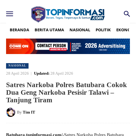
BERANDA
BERITA UTAMA
NASIONAL
POLITIK
EKONOMI
NASIONAL
28 April 2026
Updated:
28 April 2026
Satres Narkoba Polres Batubara Cokok
Dua Geng Narkoba Pesisir Talawi –
Tanjung Tiram
By
Tim IT
Batubara,topinformasi.com/-
Satres Narkoba Polres Batubara