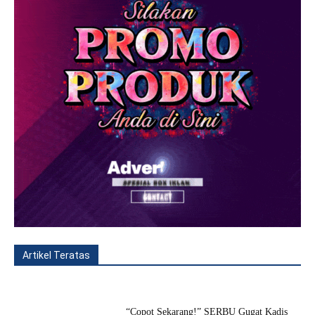
Artikel Teratas
All
Fitur
Populer
Lainnya
“Copot Sekarang!” SERBU Gugat Kadis