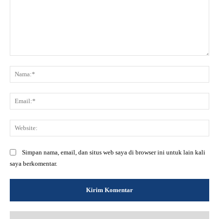
Komentar:
Na
Ema
Web
Simpan nama, email, dan situs web saya di browser ini untuk lain kali
saya berkomentar.