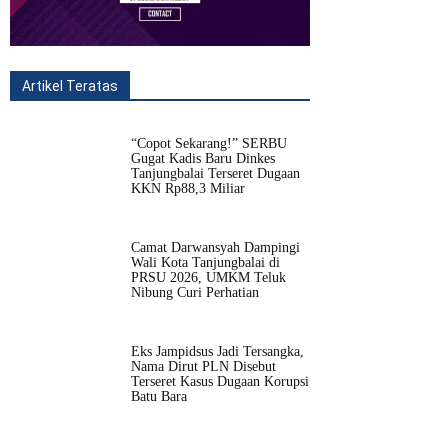
Artikel Teratas
All
Fitur
Populer
Lainnya
“Copot Sekarang!” SERBU
Gugat Kadis Baru Dinkes
Tanjungbalai Terseret Dugaan
KKN Rp88,3 Miliar
Camat Darwansyah Dampingi
Wali Kota Tanjungbalai di
PRSU 2026, UMKM Teluk
Nibung Curi Perhatian
Eks Jampidsus Jadi Tersangka,
Nama Dirut PLN Disebut
Terseret Kasus Dugaan Korupsi
Batu Bara