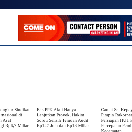
IONAL
SUMATERA UTARA
POLITIK
HUKUM
ongkar Sindikat
Eks PPK Akui Hanya
Camat Sei Kepay
rnasional di
Lanjutkan Proyek, Hakim
Pimpin Rakorpe
n Asal
Soroti Selisih Temuan Audit
Persiapan HUT R
gi Rp6,7 Miliar
Rp147 Juta dan Rp13 Miliar
Percepatan Pem
Kecamatan