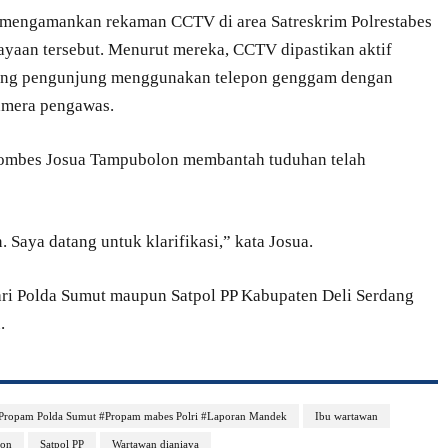
 mengamankan rekaman CCTV di area Satreskrim Polrestabes
aan tersebut. Menurut mereka, CCTV dipastikan aktif
rang pengunjung menggunakan telepon genggam dengan
kamera pengawas.
Kombes Josua Tampubolon membantah tuduhan telah
Saya datang untuk klarifikasi,” kata Josua.
ari Polda Sumut maupun Satpol PP Kabupaten Deli Serdang
.
 #Propam Polda Sumut #Propam mabes Polri #Laporan Mandek
Ibu wartawan
lon
Satpol PP
Wartawan dianiaya