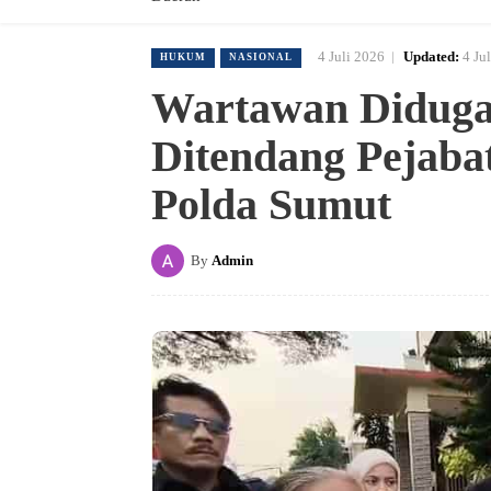
4 Juli 2026
Updated:
4 Ju
HUKUM
NASIONAL
Wartawan Diduga 
Ditendang Pejaba
Polda Sumut
By
Admin