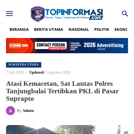
BERANDA
BERITA UTAMA
NASIONAL
POLITIK
EKONOMI
SUMATERA UTARA
7 Juli 2026
Updated:
5 Agustus 2026
Atasi Kemacetan, Sat Lantas Polres
Tanjungbalai Tertibkan PKL di Pasar
Suprapto
By
Admin