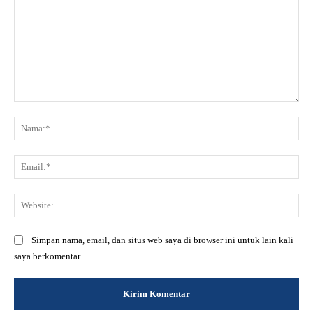
Komentar:
Na
Ema
Web
Simpan nama, email, dan situs web saya di browser ini untuk lain kali
saya berkomentar.