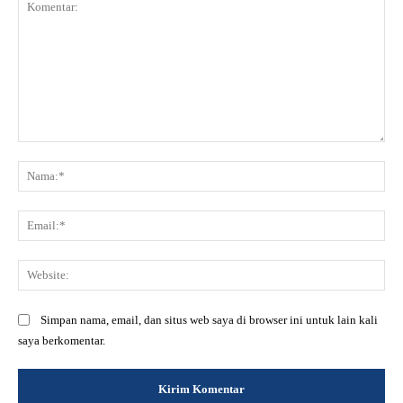
Komentar:
Na
Ema
Web
Simpan nama, email, dan situs web saya di browser ini untuk lain kali
saya berkomentar.