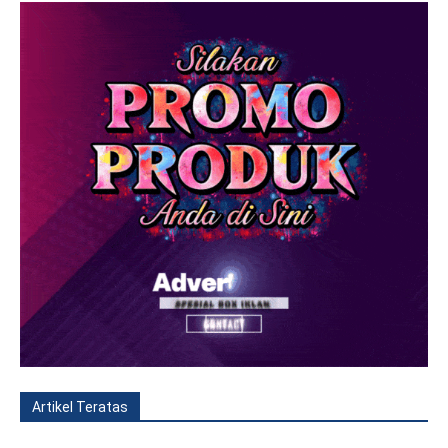
Artikel Teratas
All
Fitur
Populer
Lainnya