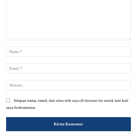
Komentar:
Na
Ema
Web
Simpan nama, email, dan situs web saya di browser ini untuk lain kali
saya berkomentar.