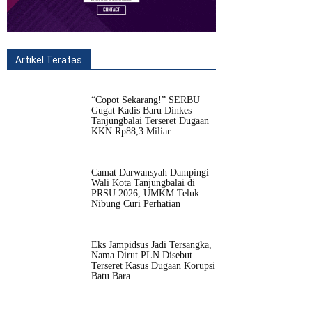
Artikel Teratas
All
Fitur
Populer
Lainnya
“Copot Sekarang!” SERBU
Gugat Kadis Baru Dinkes
Tanjungbalai Terseret Dugaan
KKN Rp88,3 Miliar
Camat Darwansyah Dampingi
Wali Kota Tanjungbalai di
PRSU 2026, UMKM Teluk
Nibung Curi Perhatian
Eks Jampidsus Jadi Tersangka,
Nama Dirut PLN Disebut
Terseret Kasus Dugaan Korupsi
Batu Bara