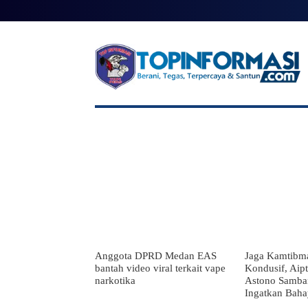
BERANDA
BERITA UTAMA
NA
Anggota DPRD Medan EAS
Jaga Kamtibma
bantah video viral terkait vape
Kondusif, Aip
narkotika
Astono Samba
Ingatkan Bah