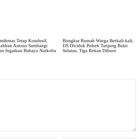
mtibmas Tetap Kondusif,
Bongkar Rumah Warga Berkali-kali,
yahban Astono Sambangi
DS Diciduk Polsek Tanjung Balai
an Ingatkan Bahaya Narkoba
Selatan, Tiga Rekan Diburu