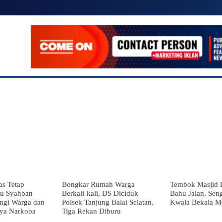
SIONAL
POLITIK
EKONOMI
LAINNYA
MO
s Tetap
Bongkar Rumah Warga
Tembok Masjid 
tu Syahban
Berkali-kali, DS Diciduk
Bahu Jalan, Seng
ngi Warga dan
Polsek Tanjung Balai Selatan,
Kwala Bekala 
aya Narkoba
Tiga Rekan Diburu