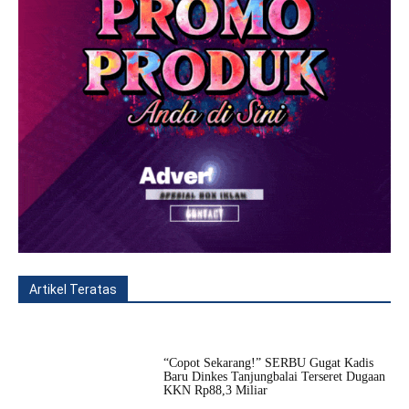
Artikel Teratas
All
Fitur
Populer
Lainnya
“Copot Sekarang!” SERBU Gugat Kadis
Baru Dinkes Tanjungbalai Terseret Dugaan
KKN Rp88,3 Miliar