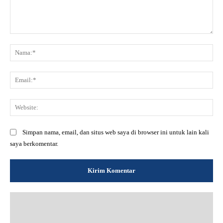
Komentar:
Na
Ema
Web
Simpan nama, email, dan situs web saya di browser ini untuk lain kali
saya berkomentar.