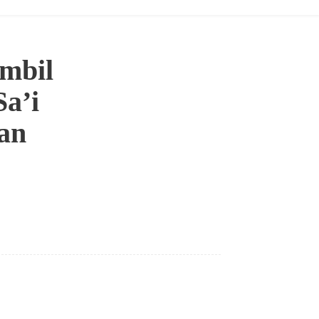
mbil
Sa’i
an
Bagikan