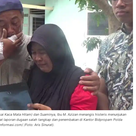
akai Kaca Mata Hitam) dan Suaminya, Ibu M. Azizan menangis histeris menunjukan
uat laporan dugaan salah tangkap dan penembakan di Kantor Bidpropam Polda
formasi.com/ /Foto: Aris Sinurat).