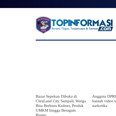
BERANDA
BERITA UTAMA
NA
Bazar Sepekan Dibuka di
Anggota DPR
CitraLand City Sampali, Warga
bantah video vi
Bisa Berburu Kuliner, Produk
narkotika
UMKM hingga Beragam
Promo