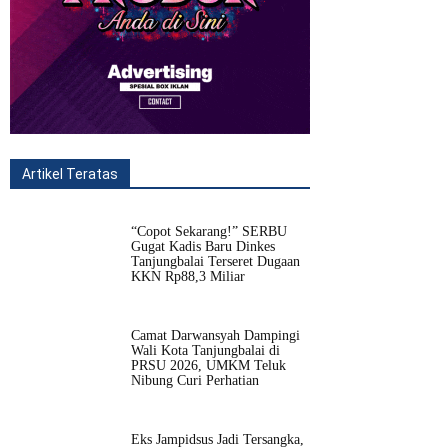
Artikel Teratas
All
Fitur
Populer
Lainnya
“Copot Sekarang!” SERBU
Gugat Kadis Baru Dinkes
Tanjungbalai Terseret Dugaan
KKN Rp88,3 Miliar
Camat Darwansyah Dampingi
Wali Kota Tanjungbalai di
PRSU 2026, UMKM Teluk
Nibung Curi Perhatian
Eks Jampidsus Jadi Tersangka,