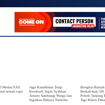
SIONAL
POLITIK
EKONOMI
LAINNYA
MO
D Medan EAS
Jaga Kamtibmas Tetap
Bongkar Rumah
ral terkait vape
Kondusif, Aiptu Syahban
Berkali-kali, DS
Astono Sambangi Warga dan
Polsek Tanjung B
Ingatkan Bahaya Narkoba
Tiga Rekan Dibu