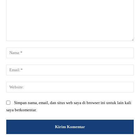
Komentar:
Na
Ema
Web
Simpan nama, email, dan situs web saya di browser ini untuk lain kali
saya berkomentar.