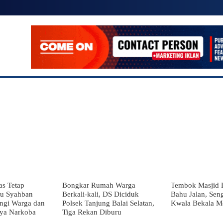
SIONAL
POLITIK
EKONOMI
LAINNYA
MO
s Tetap
Bongkar Rumah Warga
Tembok Masjid 
tu Syahban
Berkali-kali, DS Diciduk
Bahu Jalan, Seng
ngi Warga dan
Polsek Tanjung Balai Selatan,
Kwala Bekala 
aya Narkoba
Tiga Rekan Diburu