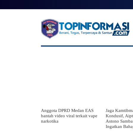
BERANDA
BERITA UTAMA
NA
Anggota DPRD Medan EAS
Jaga Kamtibma
bantah video viral terkait vape
Kondusif, Aip
narkotika
Astono Samba
Ingatkan Bah