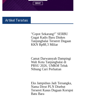
Artikel Teratas
All
Fitur
Populer
Lainnya
“Copot Sekarang!” SERBU
Gugat Kadis Baru Dinkes
Tanjungbalai Terseret Dugaan
KKN Rp88,3 Miliar
Camat Darwansyah Dampingi
Wali Kota Tanjungbalai di
PRSU 2026, UMKM Teluk
Nibung Curi Perhatian
Eks Jampidsus Jadi Tersangka,
Nama Dirut PLN Disebut
Terseret Kasus Dugaan Korupsi
Batu Bara