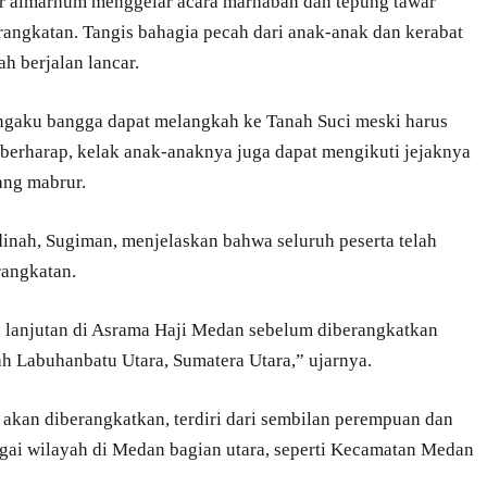
sar almarhum menggelar acara marhaban dan tepung tawar
rangkatan. Tangis bahagia pecah dari anak-anak dan kerabat
h berjalan lancar.
mengaku bangga dapat melangkah ke Tanah Suci meski harus
 berharap, kelak anak-anaknya juga dapat mengikuti jejaknya
ang mabrur.
inah, Sugiman, menjelaskan bahwa seluruh peserta telah
rangkatan.
 lanjutan di Asrama Haji Medan sebelum diberangkatkan
ah Labuhanbatu Utara, Sumatera Utara,” ujarnya.
 akan diberangkatkan, terdiri dari sembilan perempuan dan
bagai wilayah di Medan bagian utara, seperti Kecamatan Medan