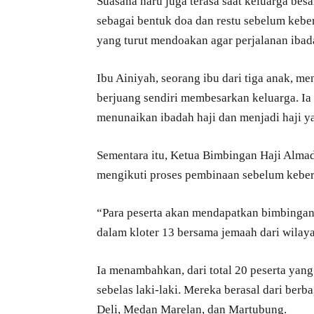
Suasana haru juga terasa saat keluarga be
sebagai bentuk doa dan restu sebelum kebe
yang turut mendoakan agar perjalanan ibada
Ibu Ainiyah, seorang ibu dari tiga anak, 
berjuang sendiri membesarkan keluarga. Ia
menunaikan ibadah haji dan menjadi haji y
Sementara itu, Ketua Bimbingan Haji Almad
mengikuti proses pembinaan sebelum kebe
“Para peserta akan mendapatkan bimbingan
dalam kloter 13 bersama jemaah dari wilay
Ia menambahkan, dari total 20 peserta yang
sebelas laki-laki. Mereka berasal dari ber
Deli, Medan Marelan, dan Martubung.