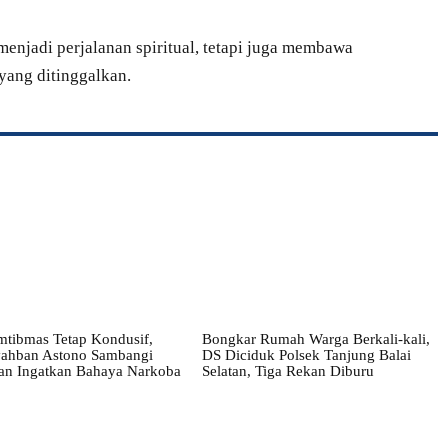
enjadi perjalanan spiritual, tetapi juga membawa
yang ditinggalkan.
mtibmas Tetap Kondusif,
Bongkar Rumah Warga Berkali-kali,
yahban Astono Sambangi
DS Diciduk Polsek Tanjung Balai
an Ingatkan Bahaya Narkoba
Selatan, Tiga Rekan Diburu