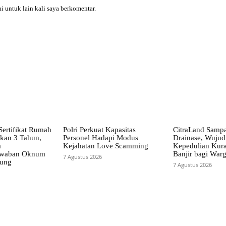
i untuk lain kali saya berkomentar.
Sertifikat Rumah
Polri Perkuat Kapasitas
CitraLand Sampa
kan 3 Tahun,
Personel Hadapi Modus
Drainase, Wujud
a
Kejahatan Love Scamming
Kepedulian Kura
awaban Oknum
Banjir bagi War
7 Agustus 2026
bung
7 Agustus 2026