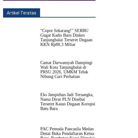
Artikel Teratas
All
Fitur
Populer
Lainnya
“Copot Sekarang!” SERBU
Gugat Kadis Baru Dinkes
Tanjungbalai Terseret Dugaan
KKN Rp88,3 Miliar
Camat Darwansyah Dampingi
Wali Kota Tanjungbalai di
PRSU 2026, UMKM Teluk
Nibung Curi Perhatian
Eks Jampidsus Jadi Tersangka,
Nama Dirut PLN Disebut
Terseret Kasus Dugaan Korupsi
Batu Bara
PAC Pemuda Pancasila Medan
Denai Buka Pendaftaran Ketua