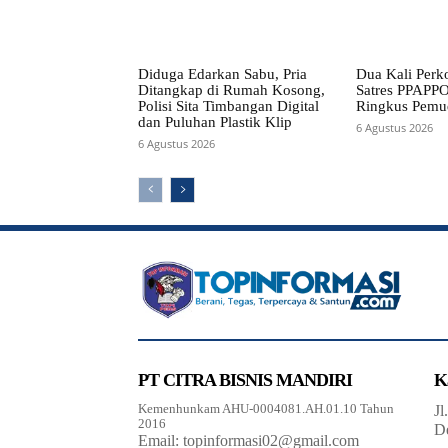
Diduga Edarkan Sabu, Pria
Dua Kali Perko
Ditangkap di Rumah Kosong,
Satres PPAPPO
Polisi Sita Timbangan Digital
Ringkus Pemu
dan Puluhan Plastik Klip
6 Agustus 2026
6 Agustus 2026
PT CITRA BISNIS MANDIRI
K
Kemenhunkam AHU-0004081.AH.01.10 Tahun
Jl
2016
D
Email: topinformasi02@gmail.com