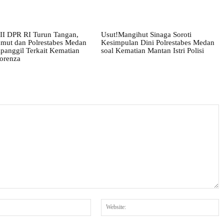
III DPR RI Turun Tangan,
Usut!Mangihut Sinaga Soroti
umut dan Polrestabes Medan
Kesimpulan Dini Polrestabes Medan
panggil Terkait Kematian
soal Kematian Mantan Istri Polisi
orenza
Email:*
W