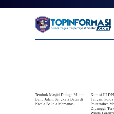
BERANDA
BERITA UTAMA
NA
Tembok Masjid Diduga Makan
Komisi III DP
Bahu Jalan, Sengketa Batas di
Tangan, Polda
Kwala Bekala Memanas
Polrestabes M
Dipanggil Ter
Winda Lorenz