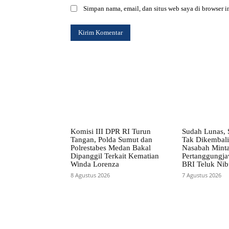
Simpan nama, email, dan situs web saya di browser in
Komisi III DPR RI Turun
Sudah Lunas, 
Tangan, Polda Sumut dan
Tak Dikembali
Polrestabes Medan Bakal
Nasabah Mint
Dipanggil Terkait Kematian
Pertanggungj
Winda Lorenza
BRI Teluk Ni
8 Agustus 2026
7 Agustus 2026