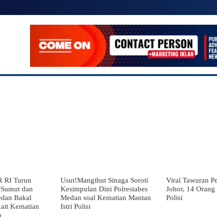
SIONAL
POLITIK
EKONOMI
LAINNYA
MO
R RI Turun
Usut!Mangihut Sinaga Soroti
Viral Tawuran Pe
 Sumut dan
Kesimpulan Dini Polrestabes
Johor, 14 Oran
edan Bakal
Medan soal Kematian Mantan
Polisi
kait Kematian
Istri Polisi
a