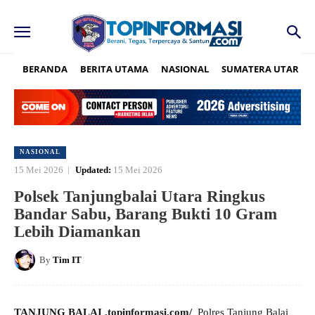
BERANDA
BERITA UTAMA
NASIONAL
SUMATERA UTARA
NASIONAL
15 Mei 2026
Updated:
15 Mei 2026
Polsek Tanjungbalai Utara Ringkus
Bandar Sabu, Barang Bukti 10 Gram
Lebih Diamankan
By
Tim IT
TANJUNG BALAI ,topinformasi.com/
Polres Tanjung Balai