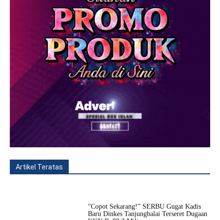
Artikel Teratas
All
Fitur
Populer
Lainnya
“Copot Sekarang!” SERBU Gugat Kadis
Baru Dinkes Tanjungbalai Terseret Dugaan