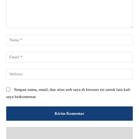
Komentar:
Na
Ema
Web
Simpan nama, email, dan situs web saya di browser ini untuk lain kali
saya berkomentar.