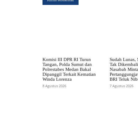
Komisi III DPR RI Turun
Sudah Lunas, 
Tangan, Polda Sumut dan
Tak Dikembali
Polrestabes Medan Bakal
Nasabah Mint
Dipanggil Terkait Kematian
Pertanggungj
Winda Lorenza
BRI Teluk Ni
8 Agustus 2026
7 Agustus 2026