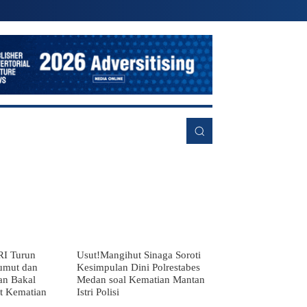
RE
RI Turun
Usut!Mangihut Sinaga Soroti
umut dan
Kesimpulan Dini Polrestabes
an Bakal
Medan soal Kematian Mantan
it Kematian
Istri Polisi