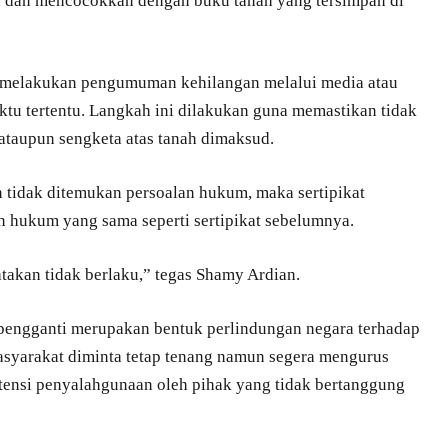
a dan mencocokkan dengan buku tanah yang tersimpan di
n melakukan pengumuman kehilangan melalui media atau
u tertentu. Langkah ini dilakukan guna memastikan tidak
ataupun sengketa atas tanah dimaksud.
n tidak ditemukan persoalan hukum, maka sertipikat
n hukum yang sama seperti sertipikat sebelumnya.
atakan tidak berlaku,” tegas Shamy Ardian.
 pengganti merupakan bentuk perlindungan negara terhadap
asyarakat diminta tetap tenang namun segera mengurus
potensi penyalahgunaan oleh pihak yang tidak bertanggung