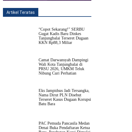
Artikel Teratas
All
Fitur
Populer
Lainnya
“Copot Sekarang!” SERBU
Gugat Kadis Baru Dinkes
Tanjungbalai Terseret Dugaan
KKN Rp88,3 Miliar
Camat Darwansyah Dampingi
Wali Kota Tanjungbalai di
PRSU 2026, UMKM Teluk
Nibung Curi Perhatian
Eks Jampidsus Jadi Tersangka,
Nama Dirut PLN Disebut
Terseret Kasus Dugaan Korupsi
Batu Bara
PAC Pemuda Pancasila Medan
Denai Buka Pendaftaran Ketua