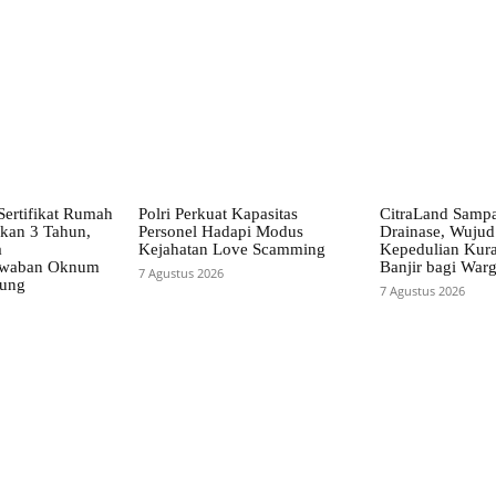
Sertifikat Rumah
Polri Perkuat Kapasitas
CitraLand Sampa
kan 3 Tahun,
Personel Hadapi Modus
Drainase, Wujud
a
Kejahatan Love Scamming
Kepedulian Kura
awaban Oknum
Banjir bagi War
7 Agustus 2026
bung
7 Agustus 2026