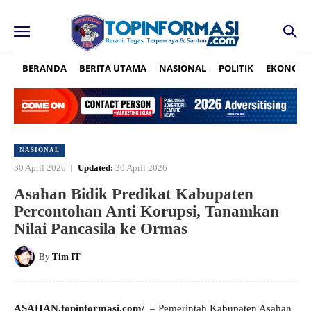
BERANDA
BERITA UTAMA
NASIONAL
POLITIK
EKONOMI
NASIONAL
30 April 2026
Updated:
30 April 2026
Asahan Bidik Predikat Kabupaten
Percontohan Anti Korupsi, Tanamkan
Nilai Pancasila ke Ormas
By
Tim IT
ASAHAN,topinformasi.com/
– Pemerintah Kabupaten Asahan