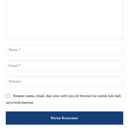
Komentar:
Na
Ema
Web
Simpan nama, email, dan situs web saya di browser ini untuk lain kali
saya berkomentar.