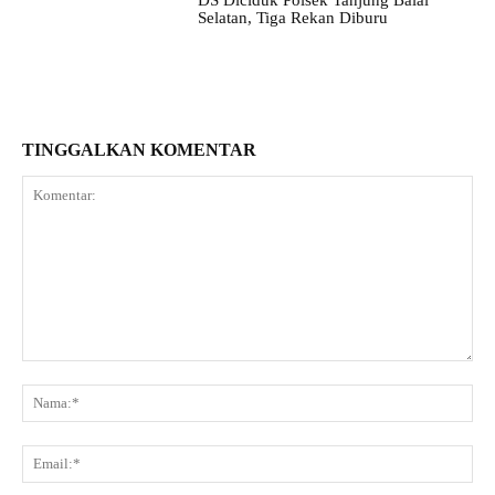
DS Diciduk Polsek Tanjung Balai
Selatan, Tiga Rekan Diburu
TINGGALKAN KOMENTAR
Komentar:
Na
Ema