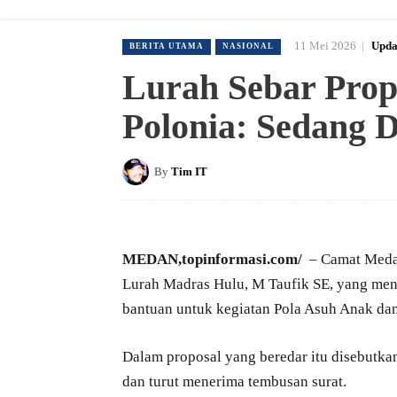
11 Mei 2026
Upda
BERITA UTAMA
NASIONAL
Lurah Sebar Prop
Polonia: Sedang D
By
Tim IT
MEDAN,topinformasi.com/
– Camat Medan
Lurah Madras Hulu, M Taufik SE, yang me
bantuan untuk kegiatan Pola Asuh Anak da
Dalam proposal yang beredar itu disebutk
dan turut menerima tembusan surat.