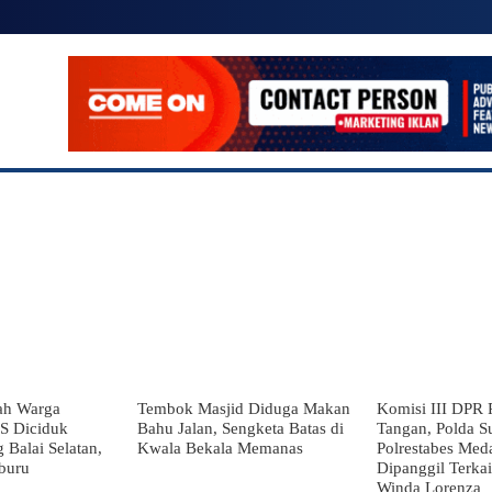
SIONAL
POLITIK
EKONOMI
LAINNYA
MO
ah Warga
Tembok Masjid Diduga Makan
Komisi III DPR 
DS Diciduk
Bahu Jalan, Sengketa Batas di
Tangan, Polda S
 Balai Selatan,
Kwala Bekala Memanas
Polrestabes Med
buru
Dipanggil Terka
Winda Lorenza