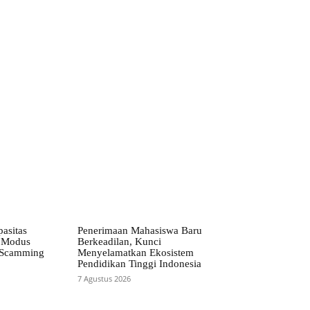
ebsite:
pasitas
Penerimaan Mahasiswa Baru
i Modus
Berkeadilan, Kunci
 Scamming
Menyelamatkan Ekosistem
Pendidikan Tinggi Indonesia
7 Agustus 2026