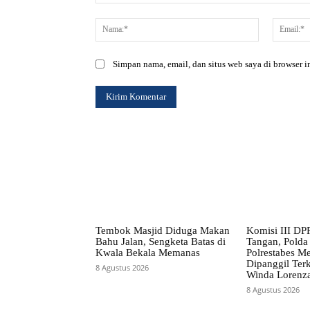
Komentar:
Nama:*
Simpan nama, email, dan situs web saya di browser in
Tembok Masjid Diduga Makan
Komisi III DP
Bahu Jalan, Sengketa Batas di
Tangan, Polda
Kwala Bekala Memanas
Polrestabes M
Dipanggil Ter
8 Agustus 2026
Winda Lorenz
8 Agustus 2026