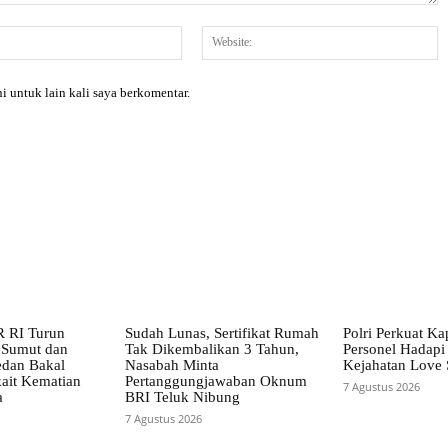
Email:*
W
i untuk lain kali saya berkomentar.
R RI Turun
Sudah Lunas, Sertifikat Rumah
Polri Perkuat Ka
 Sumut dan
Tak Dikembalikan 3 Tahun,
Personel Hadap
edan Bakal
Nasabah Minta
Kejahatan Love
kait Kematian
Pertanggungjawaban Oknum
7 Agustus 2026
a
BRI Teluk Nibung
7 Agustus 2026