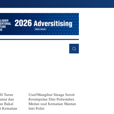
RE
RI Turun
Usut!Mangihut Sinaga Soroti
umut dan
Kesimpulan Dini Polrestabes
an Bakal
Medan soal Kematian Mantan
it Kematian
Istri Polisi