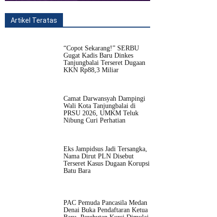
Artikel Teratas
All
Fitur
Populer
Lainnya
“Copot Sekarang!” SERBU
Gugat Kadis Baru Dinkes
Tanjungbalai Terseret Dugaan
KKN Rp88,3 Miliar
Camat Darwansyah Dampingi
Wali Kota Tanjungbalai di
PRSU 2026, UMKM Teluk
Nibung Curi Perhatian
Eks Jampidsus Jadi Tersangka,
Nama Dirut PLN Disebut
Terseret Kasus Dugaan Korupsi
Batu Bara
PAC Pemuda Pancasila Medan
Denai Buka Pendaftaran Ketua