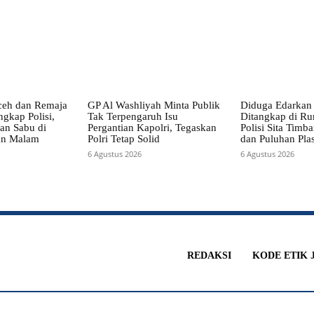
ceh dan Remaja
GP Al Washliyah Minta Publik
Diduga Edarkan 
gkap Polisi,
Tak Terpengaruh Isu
Ditangkap di R
an Sabu di
Pergantian Kapolri, Tegaskan
Polisi Sita Timb
an Malam
Polri Tetap Solid
dan Puluhan Plas
6 Agustus 2026
6 Agustus 2026
REDAKSI
KODE ETIK 