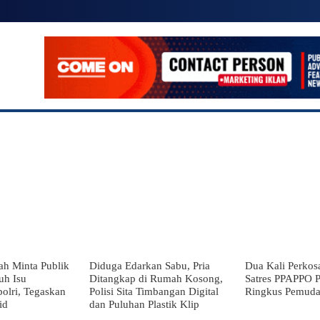
IONAL
SUMATERA UTARA
POLITIK
HUKUM
ah Minta Publik
Diduga Edarkan Sabu, Pria
Dua Kali Perkosa
uh Isu
Ditangkap di Rumah Kosong,
Satres PPAPPO P
olri, Tegaskan
Polisi Sita Timbangan Digital
Ringkus Pemud
id
dan Puluhan Plastik Klip