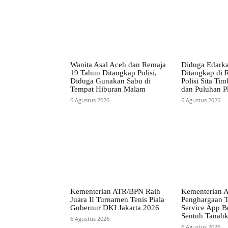
Wanita Asal Aceh dan Remaja
Diduga Edarka
19 Tahun Ditangkap Polisi,
Ditangkap di
Diduga Gunakan Sabu di
Polisi Sita Ti
Tempat Hiburan Malam
dan Puluhan Pl
6 Agustus 2026
6 Agustus 2026
Kementerian ATR/BPN Raih
Kementerian 
Juara II Turnamen Tenis Piala
Penghargaan T
Gubernur DKI Jakarta 2026
Service App Be
Sentuh Tanah
6 Agustus 2026
6 Agustus 2026