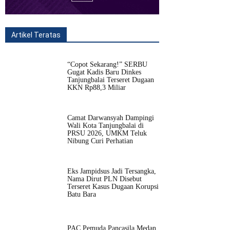
Artikel Teratas
All
Fitur
Populer
Lainnya
“Copot Sekarang!” SERBU
Gugat Kadis Baru Dinkes
Tanjungbalai Terseret Dugaan
KKN Rp88,3 Miliar
Camat Darwansyah Dampingi
Wali Kota Tanjungbalai di
PRSU 2026, UMKM Teluk
Nibung Curi Perhatian
Eks Jampidsus Jadi Tersangka,
Nama Dirut PLN Disebut
Terseret Kasus Dugaan Korupsi
Batu Bara
PAC Pemuda Pancasila Medan