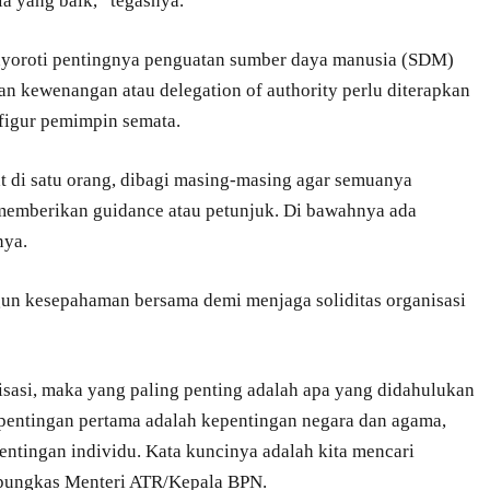
la yang baik,” tegasnya.
enyoroti pentingnya penguatan sumber daya manusia (SDM)
an kewenangan atau delegation of authority perlu diterapkan
 figur pemimpin semata.
at di satu orang, dibagi masing-masing agar semuanya
memberikan guidance atau petunjuk. Di bawahnya ada
nya.
n kesepahaman bersama demi menjaga soliditas organisasi
sasi, maka yang paling penting adalah apa yang didahulukan
pentingan pertama adalah kepentingan negara dan agama,
entingan individu. Kata kuncinya adalah kita mencari
 pungkas Menteri ATR/Kepala BPN.