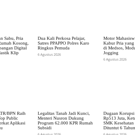
n Sabu, Pria
Dua Kali Perkosa Pelajar,
Motor Mahasisw
 Rumah Kosong,
Satres PPAPPO Polres Karo
Kabur Pria yang
mbangan Digital
Ringkus Pemuda
di Medsos, Mod
astik Klip
Jogging
6 Agustus 2026
6 Agustus 2026
ATR/BPN Raih
Legalitas Tanah Jadi Kunci,
Dugaan Korups
op Public
Menteri Nusron Dukung
Rp513 Juta, Ket
rkat Aplikasi
Program 62.000 KPR Rumah
SMK Kesehatan
ku
Subsidi
Dituntut 6 Tahun
6 Agustus 2026
6 Agustus 2026