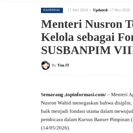
17 Mei 2026
Updated:
17 Mei 2026
NASIONAL
Menteri Nusron T
Kelola sebagai F
SUSBANPIM VII
By
Tim IT
Semarang ,topinformasi.com/
– Menteri A
Nusron Wahid menegaskan bahwa disiplin, pe
baik menjadi fondasi utama dalam mewujud
pembicara dalam Kursus Banser Pimpinan
(14/05/2026).