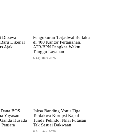
i Dibawa
Pengukuran Terjadwal Berlaku
 Baru Dikenal
di 400 Kantor Pertanahan,
us Ajak
ATR/BPN Pangkas Waktu
Tunggu Layanan
6 Agustus 2026
i Dana BOS
Jaksa Banding Vonis Tiga
ua Yayasan
Terdakwa Korupsi Kapal
 Ganda Husada
Tunda Pelindo, Nilai Putusan
 Penjara
Tak Sesuai Dakwaan
6 Agustus 2026