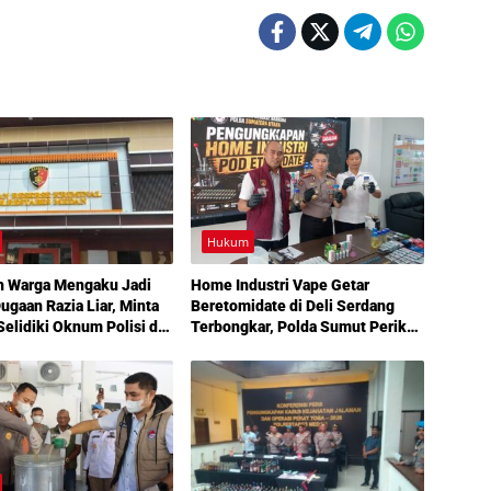
Hukum
h Warga Mengaku Jadi
Home Industri Vape Getar
ugaan Razia Liar, Minta
Beretomidate di Deli Serdang
elidiki Oknum Polisi di
Terbongkar, Polda Sumut Periksa
abes Medan
5 Saksi