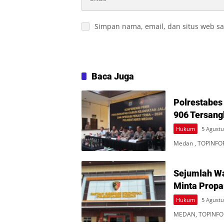
Simpan nama, email, dan situs web sa
Baca Juga
Polrestabes
906 Tersan
Hukum
5 Agustu
Medan , TOPINFO
Sejumlah Wa
Minta Propa
Hukum
5 Agustu
MEDAN, TOPINFOR