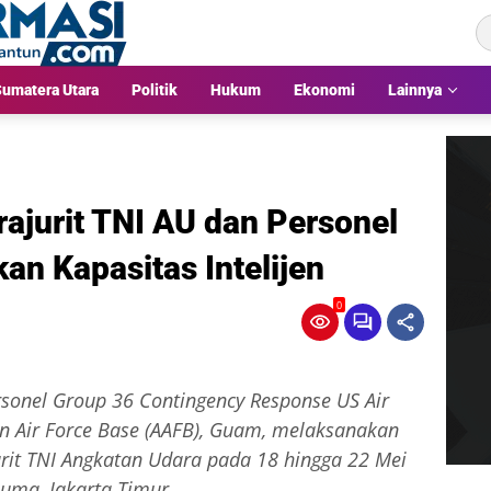
umatera Utara
Politik
Hukum
Ekonomi
Lainnya
ajurit TNI AU dan Personel
an Kapasitas Intelijen
0
sonel Group 36 Contingency Response US Air
n Air Force Base (AAFB), Guam, melaksanakan
urit TNI Angkatan Udara pada 18 hingga 22 Mei
uma, Jakarta Timur.