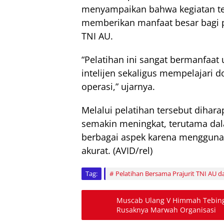
menyampaikan bahwa kegiatan te
memberikan manfaat besar bagi 
TNI AU.
“Pelatihan ini sangat bermanfaat
intelijen sekaligus mempelajari d
operasi,” ujarnya.
Melalui pelatihan tersebut dihar
semakin meningkat, terutama dala
berbagai aspek karena menggunak
akurat. (AVID/rel)
Tag:
Pelatihan Bersama Prajurit TNI AU da
Muscab Ulang V Himmah Tebing 
Rusaknya Marwah Organisasi