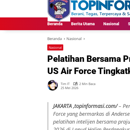
Langsung
ke
konten
Beranda
Berita Utama
Nasional
S
Beranda
Nasional
Nasional
Pelatihan Bersama Pr
US Air Force Tingkatk
Tim IT
2 Min Baca
25 Mei 2026
JAKARTA ,topinformasi.com/
– Per
Force yang bermarkas di Anderse
pelatihan intelijen bersama praj
2026 di Lanud Halim Perdanakus