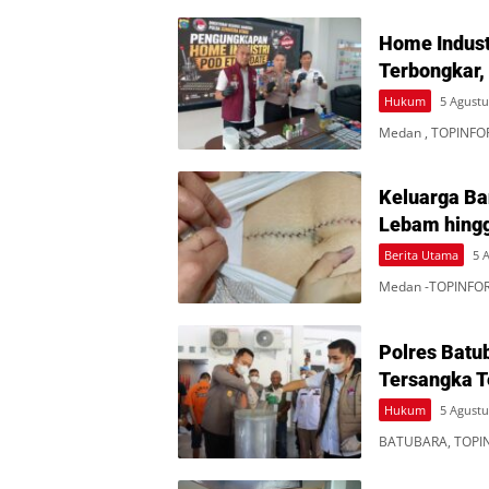
Home Indust
Terbongkar,
Hukum
5 Agustu
Medan , TOPINFO
Keluarga Ba
Lebam hingg
Berita Utama
5 
Medan -TOPINFOR
Polres Batu
Tersangka 
Hukum
5 Agustu
BATUBARA, TOPIN