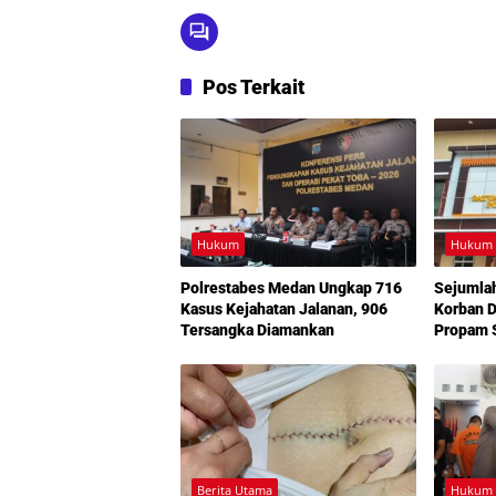
Pos Terkait
Hukum
Hukum
Polrestabes Medan Ungkap 716
Sejumla
Kasus Kejahatan Jalanan, 906
Korban D
Tersangka Diamankan
Propam S
Polrest
Berita Utama
Hukum