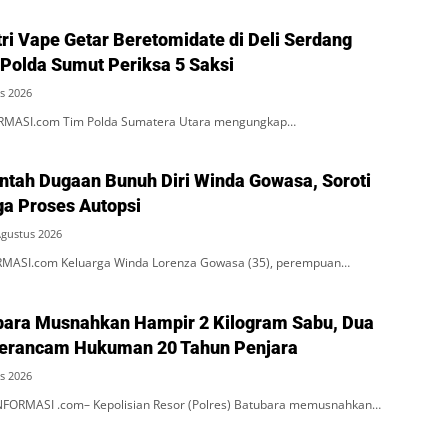
ri Vape Getar Beretomidate di Deli Serdang
 Polda Sumut Periksa 5 Saksi
s 2026
RMASI.com Tim Polda Sumatera Utara mengungkap…
ntah Dugaan Bunuh Diri Winda Gowasa, Soroti
a Proses Autopsi
Agustus 2026
MASI.com Keluarga Winda Lorenza Gowasa (35), perempuan…
bara Musnahkan Hampir 2 Kilogram Sabu, Dua
Terancam Hukuman 20 Tahun Penjara
s 2026
FORMASI .com– Kepolisian Resor (Polres) Batubara memusnahkan…