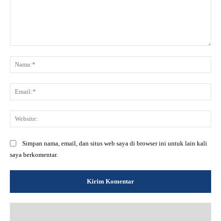
Komentar:
Na
Ema
Web
Simpan nama, email, dan situs web saya di browser ini untuk lain kali
saya berkomentar.