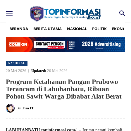
BERANDA
BERITA UTAMA
NASIONAL
POLITIK
EKONOMI
NASIONAL
20 Mei 2026
Updated:
20 Mei 2026
Program Ketahanan Pangan Prabowo
Terancam di Labuhanbatu, Ribuan
Pohon Sawit Warga Dibabat Alat Berat
By
Tim IT
LABUHANBATU,topinformasi.com/
– Jeritan petani kembali