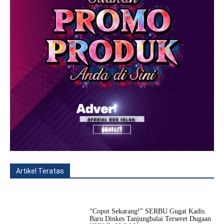
Artikel Teratas
All
Fitur
Populer
Lainnya
“Copot Sekarang!” SERBU Gugat Kadis
Baru Dinkes Tanjungbalai Terseret Dugaan