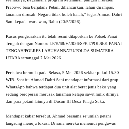
seenaknya, bagaimana program ketahanan pangan Presiden
Prabowo bisa berjalan? Petani dihancurkan, lahan dirampas,
tanaman dirusak. Negara tidak boleh kalah,” tegas Ahmad Dahri
Sani kepada wartawan, Rabu (20/5/2026).
Kasus pengrusakan itu telah resmi dilaporkan ke Polsek Panai
Tengah dengan Nomor: LP/B/68/V/2026/SPKT/POLSEK PANAI
TENGAH/POLRES LABUHANBATU/POLDA SUMATERA
UTARA tertanggal 7 Mei 2026.
Peristiwa bermula pada Selasa, 5 Mei 2026 sekitar pukul 15.30
WIB. Saat itu Ahmad Dahri Sani mendapat informasi dari grup
WhatsApp bahwa terdapat dua unit alat berat jenis beko yang
sedang beroperasi merusak tanaman kelapa sawit milik dirinya
dan para petani lainnya di Dusun III Desa Telaga Suka.
Mendapat kabar tersebut, Ahmad bersama sejumlah petani
langsung menuju lokasi. Di sana mereka menemui pengawas