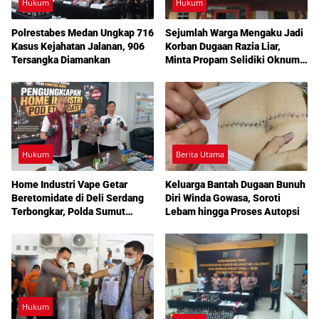
Hukum
Hukum
Polrestabes Medan Ungkap 716
Sejumlah Warga Mengaku Jadi
Kasus Kejahatan Jalanan, 906
Korban Dugaan Razia Liar,
Tersangka Diamankan
Minta Propam Selidiki Oknum
Polisi di Polrestabes Medan
Hukum
Berita Utama
Home Industri Vape Getar
Keluarga Bantah Dugaan Bunuh
Beretomidate di Deli Serdang
Diri Winda Gowasa, Soroti
Terbongkar, Polda Sumut
Lebam hingga Proses Autopsi
Periksa 5 Saksi
Hukum