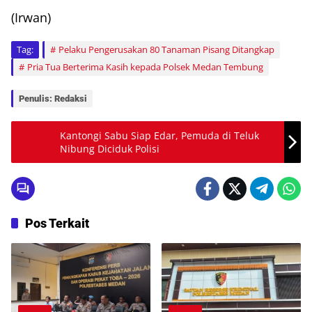
(Irwan)
Tag:
Pelaku Pengerusakan 80 Tanaman Pisang Ditangkap
Pria Tua Berterima Kasih kepada Polsek Medan Tembung
Penulis: Redaksi
Kantongi Sabu Siap Edar, Pemuda di Teluk
Nibung Diciduk Polisi
Pos Terkait