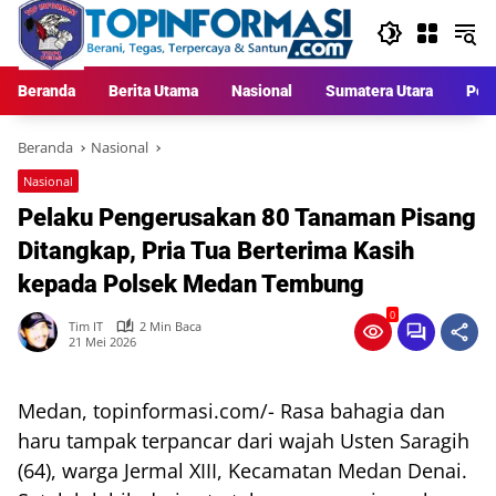
Langsung
ke
konten
Beranda
Berita Utama
Nasional
Sumatera Utara
Poli
Beranda
Nasional
Nasional
Pelaku Pengerusakan 80 Tanaman Pisang
Ditangkap, Pria Tua Berterima Kasih
kepada Polsek Medan Tembung
0
Tim IT
2 Min Baca
21 Mei 2026
Medan, topinformasi.com/- Rasa bahagia dan
haru tampak terpancar dari wajah Usten Saragih
(64), warga Jermal XIII, Kecamatan Medan Denai.