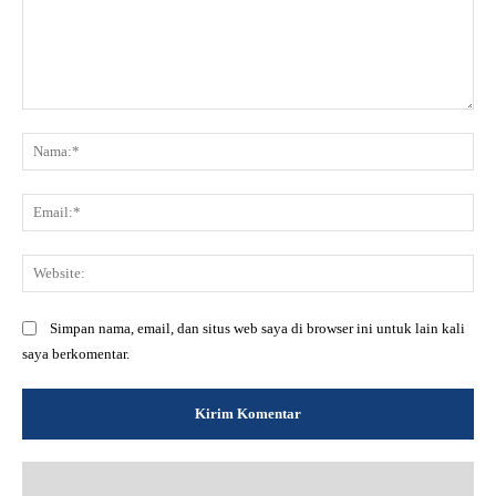
Komentar:
Na
Ema
Web
Simpan nama, email, dan situs web saya di browser ini untuk lain kali
saya berkomentar.