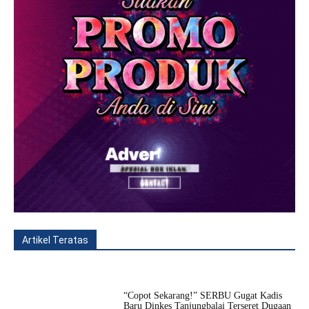
Artikel Teratas
All
Fitur
Populer
Lainnya
“Copot Sekarang!” SERBU Gugat Kadis
Baru Dinkes Tanjungbalai Terseret Dugaan