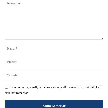
Komentar:
Na
Ema
Web
Simpan nama, email, dan situs web saya di browser ini untuk lain kali
saya berkomentar.