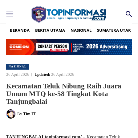
BERANDA
BERITA UTAMA
NASIONAL
SUMATERA UTARA
NASIONAL
26 April 2026
Updated:
26 April 2026
Kecamatan Teluk Nibung Raih Juara
Umum MTQ ke-58 Tingkat Kota
Tanjungbalai
By
Tim IT
TANJUNGBALAI topinformasi.com/
– Kecamatan Teluk