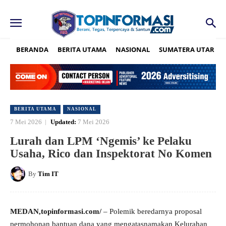
BERANDA
BERITA UTAMA
NASIONAL
SUMATERA UTARA
BERITA UTAMA
NASIONAL
7 Mei 2026
Updated:
7 Mei 2026
Lurah dan LPM ‘Ngemis’ ke Pelaku
Usaha, Rico dan Inspektorat No Komen
By
Tim IT
MEDAN,topinformasi.com/
– Polemik beredarnya proposal
permohonan bantuan dana yang mengatasnamakan Kelurahan