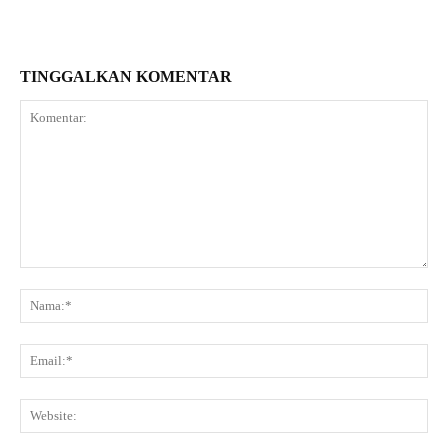
TINGGALKAN KOMENTAR
Komentar:
Na
Ema
Web