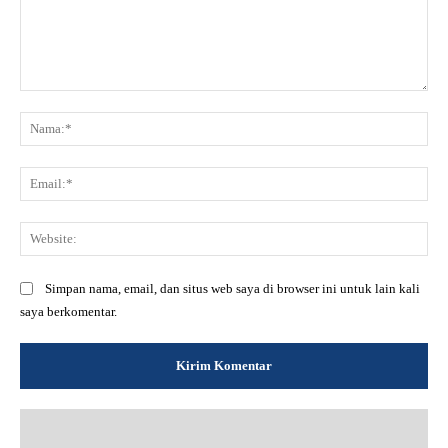
Komentar:
Na
Ema
Web
Simpan nama, email, dan situs web saya di browser ini untuk lain kali
saya berkomentar.