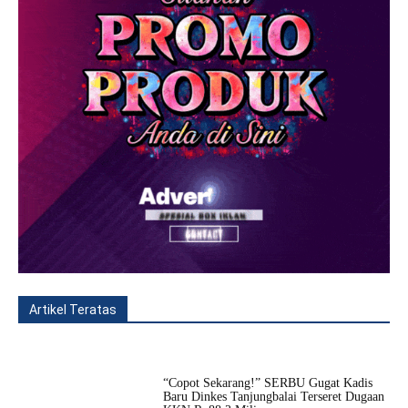
Artikel Teratas
All
Fitur
Populer
Lainnya
“Copot Sekarang!” SERBU Gugat Kadis
Baru Dinkes Tanjungbalai Terseret Dugaan