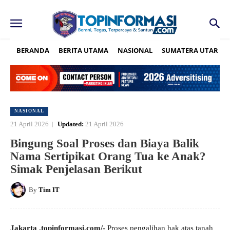
BERANDA
BERITA UTAMA
NASIONAL
SUMATERA UTARA
NASIONAL
21 April 2026
Updated:
21 April 2026
Bingung Soal Proses dan Biaya Balik
Nama Sertipikat Orang Tua ke Anak?
Simak Penjelasan Berikut
By
Tim IT
Jakarta ,topinformasi.com/-
Proses pengalihan hak atas tanah