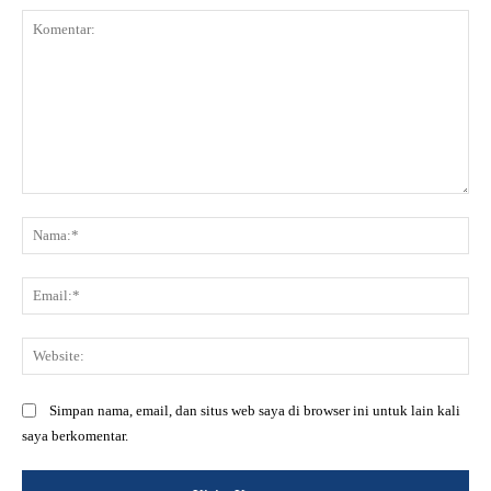
Komentar:
Na
Ema
Web
Simpan nama, email, dan situs web saya di browser ini untuk lain kali
saya berkomentar.