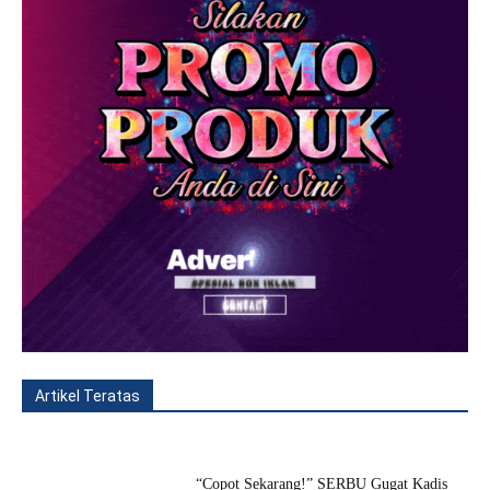
Artikel Teratas
All
Fitur
Populer
Lainnya
“Copot Sekarang!” SERBU Gugat Kadis