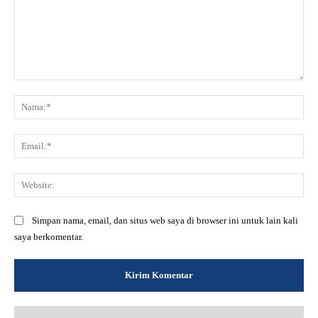
Komentar:
Na
Ema
Web
Simpan nama, email, dan situs web saya di browser ini untuk lain kali
saya berkomentar.