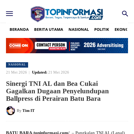
BERANDA
BERITA UTAMA
NASIONAL
POLITIK
EKONOMI
NASIONAL
21 Mei 2026
Updated:
21 Mei 2026
Sinergi TNI AL dan Bea Cukai
Gagalkan Dugaan Penyelundupan
Ballpress di Perairan Batu Bara
By
Tim IT
BATU BARA,topinformasi.com/
– Pangkalan TNI AL (Lanal)